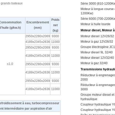
s grands bateaux
Série 3000 (810-1200K
Moteur à longue course 
1200Kw)
Série 6000 (700-2200K
Poids
Consommation
Encombrement
Moteur à huile lourde
net
d'huile (g/kw.h)
(mm)
Moteur diesel, Moteur à
(kg)
2950x2280x2069
9300
Moteur diesel 12V26/32
Moteur à gaz 12V26/32
4189x2345x2636
11000
Groupe électrogène JC
2950x2280x2069
9300
Moteur diesel 9L 32/40
4189x2345x2636
11000
Moteur diesel 12V32/40
Moteur à gaz 32/40
≤1.0
2950x2280x2069
9300
Transmissions hydraul
4189x2345x2636
11000
Réducteur à engrenages
2000
2950x2280x2069
9300
Réducteur à engrenages
4189x2345x2636
11000
3000
Groupe moteur diesel et
hydraulique
refroidissement à eau, turbocompresseur
Coupleur hydraulique Y
t intermédiaire par aspiration d'air
Coupleur hydraulique 