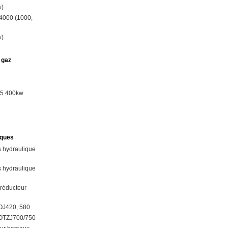
w)
4000 (1000,
w)
 gaz
15 400kw
iques
 hydraulique
 hydraulique
 réducteur
OJ420, 580
YOTZJ700/750