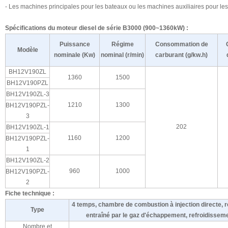
- Les machines principales pour les bateaux ou les machines auxiliaires pour le
Spécifications du moteur diesel de série B3000 (900~1360kW) :
Puissance
Régime
Consommation de
Modèle
nominale (Kw)
nominal (r/min)
carburant (g/kw.h)
BH12V190ZL
1360
1500
BH12V190PZL
BH12V190ZL-3
1210
1300
BH12V190PZL-
3
202
BH12V190ZL-1
1160
1200
BH12V190PZL-
1
BH12V190ZL-2
960
1000
BH12V190PZL-
2
Fiche technique :
4 temps, chambre de combustion à injection directe, 
Type
entraîné par le gaz d'échappement, refroidissemen
Nombre et