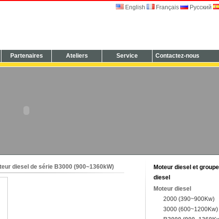
English
Français
Русский
Partenaires
Ateliers
Service
Contactez-nous
eur diesel de série B3000 (900~1360kW)
Moteur diesel et group
diesel
Moteur diesel
2000 (390~900Kw)
3000 (600~1200Kw)