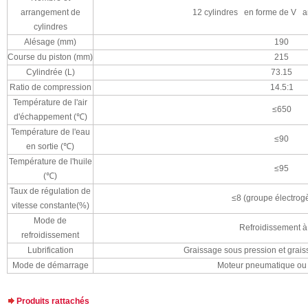
arrangement de
12 cylindres en forme de V a
cylindres
Alésage (mm)
190
Course du piston (mm)
215
Cylindrée (L)
73.15
Ratio de compression
14.5:1
Température de l'air
≤650
d'échappement (℃)
Température de l'eau
≤90
en sortie (℃)
Température de l'huile
≤95
(℃)
Taux de régulation de
≤8 (groupe électrog
vitesse constante(%)
Mode de
Refroidissement à
refroidissement
Lubrification
Graissage sous pression et grai
Mode de démarrage
Moteur pneumatique ou 
Produits rattachés