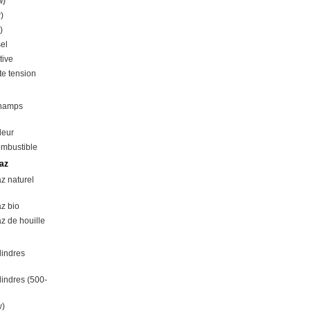
w)
)
)
el
tive
e tension
champs
leur
ombustible
az
z naturel
z bio
z de houille
lindres
lindres (500-
w)