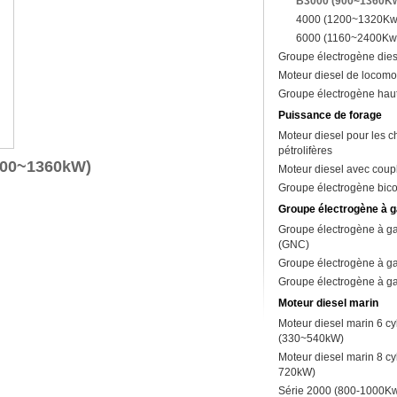
B3000 (900~1360K
4000 (1200~1320Kw
6000 (1160~2400Kw
Groupe électrogène dies
Moteur diesel de locomo
Groupe électrogène haut
Puissance de forage
Moteur diesel pour les 
pétrolifères
(900~1360kW)
Moteur diesel avec coup
Groupe électrogène bic
Groupe électrogène à g
Groupe électrogène à ga
(GNC)
Groupe électrogène à ga
Groupe électrogène à ga
Moteur diesel marin
Moteur diesel marin 6 cy
(330~540kW)
Moteur diesel marin 8 cy
720kW)
Série 2000 (800-1000K