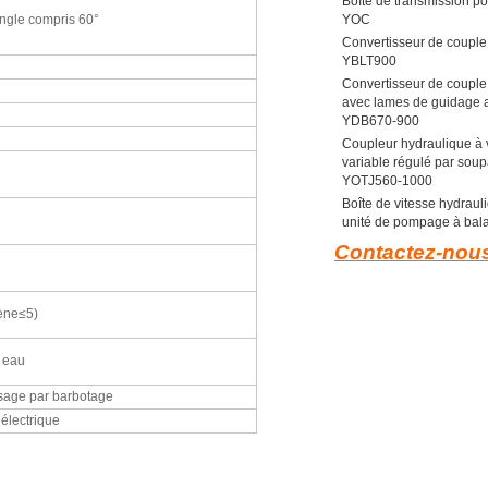
Boîte de transmission p
ngle compris 60°
YOC
Convertisseur de couple
YBLT900
Convertisseur de couple
avec lames de guidage a
YDB670-900
Coupleur hydraulique à 
variable régulé par sou
YOTJ560-1000
Boîte de vitesse hydraul
unité de pompage à bala
Contactez-nou
ène≤5)
 eau
ssage par barbotage
électrique