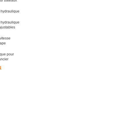
our bateaux
 hydraulique
 hydraulique
justables
vitesse
pape
ique pour
ncier
s