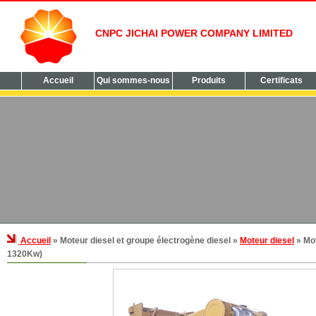
CNPC JICHAI POWER COMPANY LIMITED
Accueil
Qui sommes-nous
Produits
Certificats
Accueil
» Moteur diesel et groupe électrogène diesel »
Moteur diesel
» Mot
1320Kw)