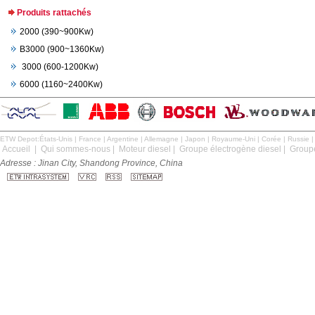
Produits rattachés
2000 (390~900Kw)
B3000 (900~1360Kw)
3000 (600-1200Kw)
6000 (1160~2400Kw)
ETW Depot:
États-Unis
|
France
|
Argentine
|
Allemagne
|
Japon
|
Royaume-Uni
|
Corée
|
Russie
Accueil
|
Qui sommes-nous
|
Moteur diesel
|
Groupe électrogène diesel
|
Groupe
Adresse : Jinan City, Shandong Province, China