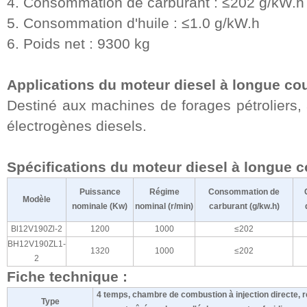
4. Consommation de carburant : ≤202 g/kW.h
5. Consommation d'huile : ≤1.0 g/kW.h
6. Poids net : 9300 kg
Applications du moteur diesel à longue cou
Destiné aux machines de forages pétroliers,
électrogènes diesels.
Spécifications du moteur diesel à longue c
Puissance
Régime
Consommation de
Modèle
nominale (Kw)
nominal (r/min)
carburant (g/kw.h)
Bl12V190Zl-2
1200
1000
≤202
BH12V190ZL1-
1320
1000
≤202
2
Fiche technique :
4 temps, chambre de combustion à injection directe, 
Type