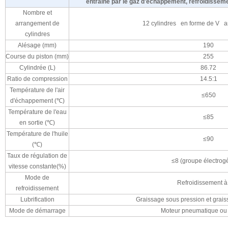
entraîné par le gaz d'échappement, refroidissemen
Nombre et
arrangement de
12 cylindres en forme de V a
cylindres
Alésage (mm)
190
Course du piston (mm)
255
Cylindrée (L)
86.72
Ratio de compression
14.5:1
Température de l'air
≤650
d'échappement (℃)
Température de l'eau
≤85
en sortie (℃)
Température de l'huile
≤90
(℃)
Taux de régulation de
≤8 (groupe électrog
vitesse constante(%)
Mode de
Refroidissement à
refroidissement
Lubrification
Graissage sous pression et grai
Mode de démarrage
Moteur pneumatique ou 