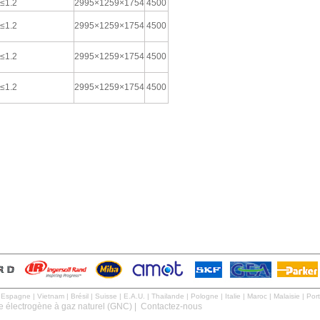
≤1.2
2995×1259×1754
4500
≤1.2
2995×1259×1754
4500
≤1.2
2995×1259×1754
4500
≤1.2
2995×1259×1754
4500
|
Espagne
|
Vietnam
|
Brésil
|
Suisse
|
E.A.U.
|
Thailande
|
Pologne
|
Italie
|
Maroc
|
Malaisie
|
Por
 électrogène à gaz naturel (GNC)
|
Contactez-nous