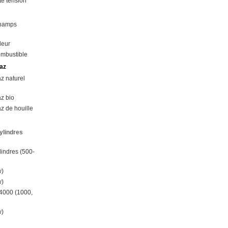
e tension
champs
leur
ombustible
az
z naturel
z bio
z de houille
ylindres
lindres (500-
w)
w)
4000 (1000,
w)