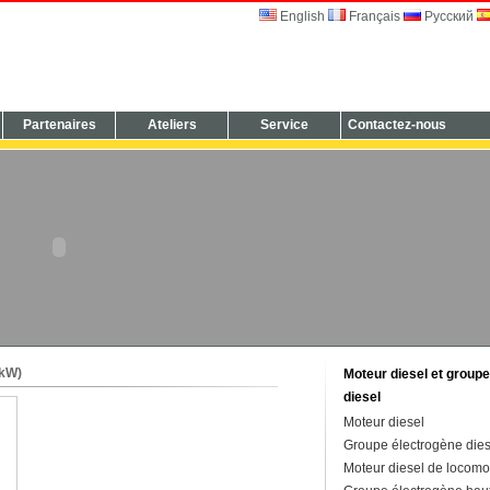
English
Français
Русский
Partenaires
Ateliers
Service
Contactez-nous
0kW)
Moteur diesel et group
diesel
Moteur diesel
Groupe électrogène dies
Moteur diesel de locomo