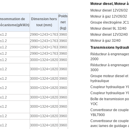
Moteur diesel, Moteur à
Moteur diesel 12V26/32
Poids
Moteur à gaz 12V26/32
onsommation de
Dimension hors
net
Groupe électrogène JC
mécanisme(g/kW.h)
tout (mm)
(kg)
Moteur diesel 9L 32/40
≤1.2
2990×1243×1763
3960
Moteur diesel 12V32/40
Moteur à gaz 32/40
≤1.2
2990×1243×1763
3960
≤1.2
2990×1243×1763
3960
Transmissions hydraul
≤1.2
2990×1243×1763
3960
Réducteur à engrenages
2000
≤1.2
3000×1324×1820
3960
Réducteur à engrenages
≤1.2
3000×1324×1820
3960
3000
Groupe moteur diesel et
≤1.2
3000×1324×1820
3960
hydraulique
Coupleur hydraulique Y
≤1.2
3000×1324×1820
3960
Coupleur hydraulique 
≤1.2
3000×1324×1820
3960
Boîte de transmission p
YOC
≤1.2
3000×1324×1820
3960
Convertisseur de couple
YBLT900
≤1.2
3000×1324×1820
3960
Convertisseur de couple
≤1.2
3000×1324×1820
3960
avec lames de guidage a