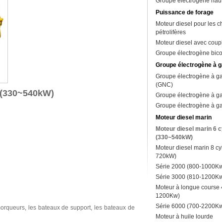
Groupe électrogène haut
Puissance de forage
Moteur diesel pour les 
pétrolifères
Moteur diesel avec coup
Groupe électrogène bic
Groupe électrogène à g
Groupe électrogène à ga
(GNC)
s (330~540kW)
Groupe électrogène à ga
Groupe électrogène à ga
Moteur diesel marin
Moteur diesel marin 6 c
(330~540kW)
Moteur diesel marin 8 cy
720kW)
Série 2000 (800-1000K
Série 3000 (810-1200K
Moteur à longue course 
1200Kw)
Série 6000 (700-2200K
morqueurs, les bateaux de support, les bateaux de
Moteur à huile lourde