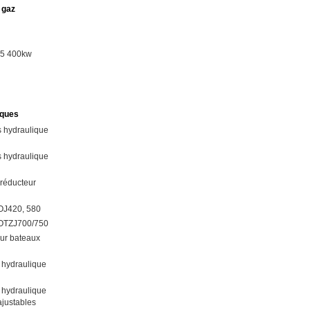
 gaz
15 400kw
iques
 hydraulique
 hydraulique
 réducteur
OJ420, 580
YOTZJ700/750
our bateaux
 hydraulique
 hydraulique
justables