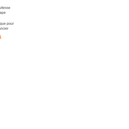
vitesse
pape
ique pour
ncier
s