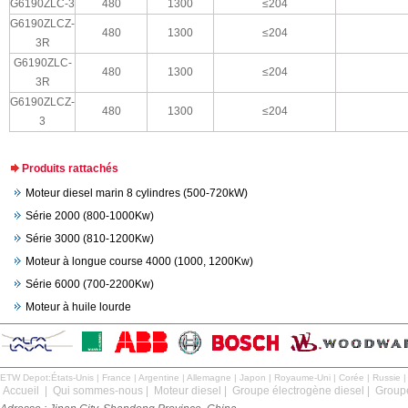
G6190ZLC-3
480
1300
≤204
G6190ZLCZ-
480
1300
≤204
3R
G6190ZLC-
480
1300
≤204
3R
G6190ZLCZ-
480
1300
≤204
3
Produits rattachés
Moteur diesel marin 8 cylindres (500-720kW)
Série 2000 (800-1000Kw)
Série 3000 (810-1200Kw)
Moteur à longue course 4000 (1000, 1200Kw)
Série 6000 (700-2200Kw)
Moteur à huile lourde
ETW Depot:
États-Unis
|
France
|
Argentine
|
Allemagne
|
Japon
|
Royaume-Uni
|
Corée
|
Russie
Accueil
|
Qui sommes-nous
|
Moteur diesel
|
Groupe électrogène diesel
|
Groupe