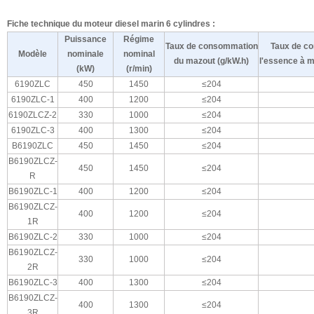
Fiche technique du moteur diesel marin 6 cylindres :
Puissance
Régime
Taux de consommation
Taux de c
Modèle
nominale
nominal
du mazout (g/kW.h)
l'essence à 
(kW)
(r/min)
6190ZLC
450
1450
≤204
6190ZLC-1
400
1200
≤204
6190ZLCZ-2
330
1000
≤204
6190ZLC-3
400
1300
≤204
B6190ZLC
450
1450
≤204
B6190ZLCZ-
450
1450
≤204
R
B6190ZLC-1
400
1200
≤204
B6190ZLCZ-
400
1200
≤204
1R
B6190ZLC-2
330
1000
≤204
B6190ZLCZ-
330
1000
≤204
2R
B6190ZLC-3
400
1300
≤204
B6190ZLCZ-
400
1300
≤204
3R