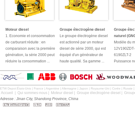
Moteur diesel
Groupe électrogène diesel
Groupe élec
1. Economie et consommation
Le groupe électrogène diesel
naturel (GN
de carburant réduite : en
est actionné par un moteur
Modèle du mo
comparaison avec la première
diesel de série 2000, qui est
12V190ZDT-
génération, la série 2000 peut
équipé d'un générateur de
6190ZLT-2
réduire la consommation ...
haute qualité. Sa gamme ...
Puissance no
ETW Depot:
États-Unis
|
France
|
Argentine
|
Allemagne
|
Japon
|
Royaume-Uni
|
Corée
|
Russie
Accueil
|
Qui sommes-nous
|
Moteur diesel
|
Groupe électrogène diesel
|
Groupe
Adresse : Jinan City, Shandong Province, China