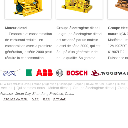
Moteur diesel
Groupe électrogène diesel
Groupe élec
1. Economie et consommation
Le groupe électrogène diesel
naturel (GN
de carburant réduite : en
est actionné par un moteur
Modèle du mo
comparaison avec la première
diesel de série 2000, qui est
12V190ZDT-
génération, la série 2000 peut
équipé d'un générateur de
6190ZLT-2
réduire la consommation ...
haute qualité. Sa gamme ...
Puissance no
ETW Depot:
États-Unis
|
France
|
Argentine
|
Allemagne
|
Japon
|
Royaume-Uni
|
Corée
|
Russie
Accueil
|
Qui sommes-nous
|
Moteur diesel
|
Groupe électrogène diesel
|
Groupe
Adresse : Jinan City, Shandong Province, China