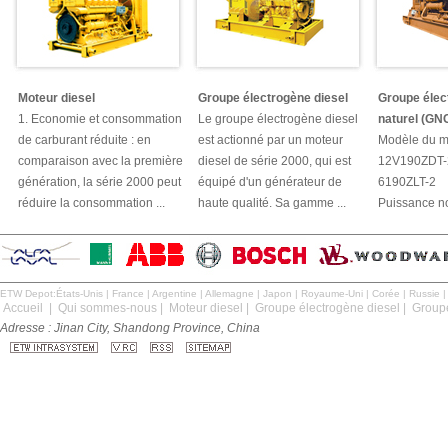
Moteur diesel
Groupe électrogène diesel
Groupe élec
1. Economie et consommation
Le groupe électrogène diesel
naturel (GN
de carburant réduite : en
est actionné par un moteur
Modèle du mo
comparaison avec la première
diesel de série 2000, qui est
12V190ZDT-
génération, la série 2000 peut
équipé d'un générateur de
6190ZLT-2
réduire la consommation ...
haute qualité. Sa gamme ...
Puissance no
ETW Depot:
États-Unis
|
France
|
Argentine
|
Allemagne
|
Japon
|
Royaume-Uni
|
Corée
|
Russie
Accueil
|
Qui sommes-nous
|
Moteur diesel
|
Groupe électrogène diesel
|
Groupe
Adresse : Jinan City, Shandong Province, China