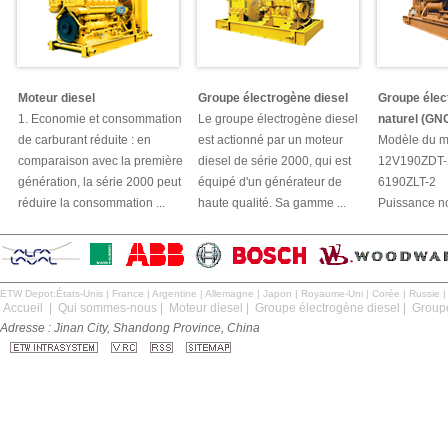
Moteur diesel
Groupe électrogène diesel
Groupe élec
1. Economie et consommation
Le groupe électrogène diesel
naturel (GN
de carburant réduite : en
est actionné par un moteur
Modèle du mo
comparaison avec la première
diesel de série 2000, qui est
12V190ZDT-
génération, la série 2000 peut
équipé d'un générateur de
6190ZLT-2
réduire la consommation ...
haute qualité. Sa gamme ...
Puissance no
ETW Depot:
États-Unis
|
France
|
Argentine
|
Allemagne
|
Japon
|
Royaume-Uni
|
Corée
|
Russie
Accueil
|
Qui sommes-nous
|
Moteur diesel
|
Groupe électrogène diesel
|
Groupe
Adresse : Jinan City, Shandong Province, China