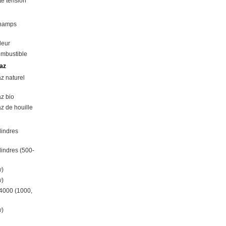
e tension
champs
leur
ombustible
az
z naturel
z bio
z de houille
lindres
lindres (500-
w)
w)
4000 (1000,
w)