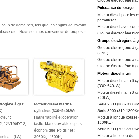
Groupe électrogène haut
Puissance de forage
Moteur diesel pour les 
pétrolifères
aucoup de domaines, tels que les engins de travaux
Moteur diesel avec coup
s bateaux etc.. Nous sommes convaincus de proposer
Groupe électrogène bic
Groupe électrogène à g
Groupe électrogène à ga
(GNC)
Groupe électrogène à ga
Groupe électrogène à ga
Moteur diesel marin
Moteur diesel marin 6 cy
(330~540kW)
Moteur diesel marin 8 cy
720kW)
trogène à gaz
Moteur diesel marin 6
Série 2000 (800-1000K
C)
cylindres (330~540kW)
Série 3000 (810-1200K
teur :
Haute fiabilité et opération
Moteur à longue course 
1200Kw)
2, 12V190DT-2,
facile. Manoeuvrable et plus
Série 6000 (700-2200K
économique. Poids net :
Moteur à huile lourde
minale (kW) : ...
3960Kg, 4500Kg ...