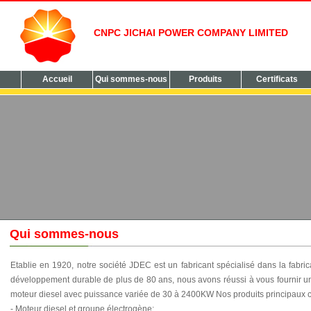
CNPC JICHAI POWER COMPANY LIMITED
Accueil
Qui sommes-nous
Produits
Certificats
Qui sommes-nous
Etablie en 1920, notre société JDEC est un fabricant spécialisé dans la fabri
développement durable de plus de 80 ans, nous avons réussi à vous fournir u
moteur diesel avec puissance variée de 30 à 2400KW Nos produits principaux co
- Moteur diesel et groupe électrogène: