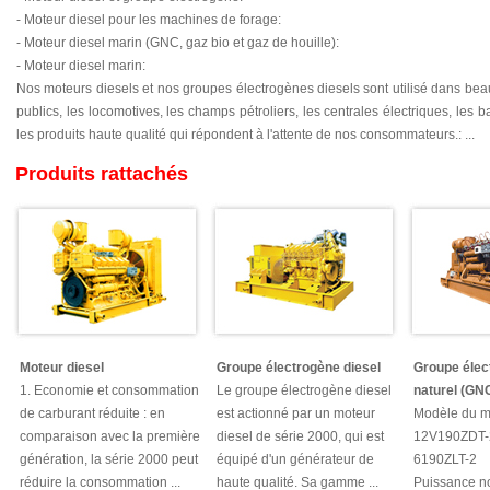
- Moteur diesel pour les machines de forage:
- Moteur diesel marin (GNC, gaz bio et gaz de houille):
- Moteur diesel marin:
Nos moteurs diesels et nos groupes électrogènes diesels sont utilisé dans be
publics, les locomotives, les champs pétroliers, les centrales électriques, le
les produits haute qualité qui répondent à l'attente de nos consommateurs.: ...
Produits rattachés
Moteur diesel
Groupe électrogène diesel
Groupe élec
1. Economie et consommation
Le groupe électrogène diesel
naturel (GN
de carburant réduite : en
est actionné par un moteur
Modèle du mo
comparaison avec la première
diesel de série 2000, qui est
12V190ZDT-
génération, la série 2000 peut
équipé d'un générateur de
6190ZLT-2
réduire la consommation ...
haute qualité. Sa gamme ...
Puissance no