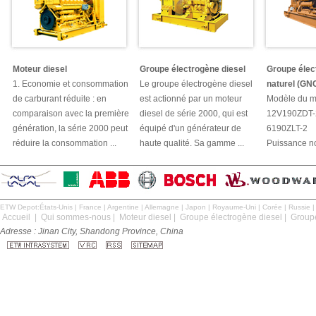
Moteur diesel
Groupe électrogène diesel
Groupe élec
1. Economie et consommation
Le groupe électrogène diesel
naturel (GN
de carburant réduite : en
est actionné par un moteur
Modèle du mo
comparaison avec la première
diesel de série 2000, qui est
12V190ZDT-
génération, la série 2000 peut
équipé d'un générateur de
6190ZLT-2
réduire la consommation ...
haute qualité. Sa gamme ...
Puissance no
ETW Depot:
États-Unis
|
France
|
Argentine
|
Allemagne
|
Japon
|
Royaume-Uni
|
Corée
|
Russie
Accueil
|
Qui sommes-nous
|
Moteur diesel
|
Groupe électrogène diesel
|
Groupe
Adresse : Jinan City, Shandong Province, China