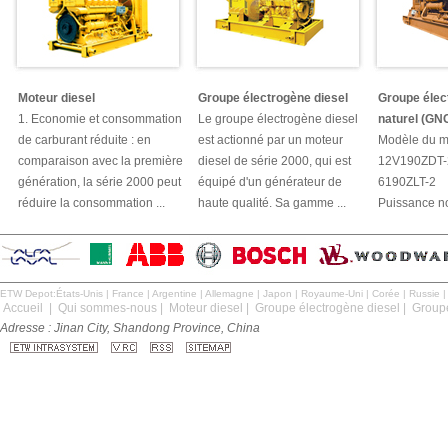
Moteur diesel
Groupe électrogène diesel
Groupe élec
1. Economie et consommation
Le groupe électrogène diesel
naturel (GN
de carburant réduite : en
est actionné par un moteur
Modèle du mo
comparaison avec la première
diesel de série 2000, qui est
12V190ZDT-
génération, la série 2000 peut
équipé d'un générateur de
6190ZLT-2
réduire la consommation ...
haute qualité. Sa gamme ...
Puissance no
ETW Depot:
États-Unis
|
France
|
Argentine
|
Allemagne
|
Japon
|
Royaume-Uni
|
Corée
|
Russie
Accueil
|
Qui sommes-nous
|
Moteur diesel
|
Groupe électrogène diesel
|
Groupe
Adresse : Jinan City, Shandong Province, China