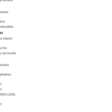
e tension
champs
leur
ombustible
az
z naturel
z bio
z de houille
lindres
ylindres
w)
w)
4000 (1000,
w)