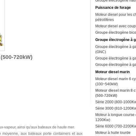
Groupe électrogène haut
Puissance de forage
Moteur diesel pour les 
pétrolifères
Moteur diesel avec coup
Groupe électrogène bic
Groupe électrogène à g
Groupe électrogène à ga
(GNC)
s (500-720kW)
Groupe électrogène à ga
Groupe électrogène à ga
Moteur diesel marin
Moteur diesel marin 6 cy
(330~540kW)
Moteur diesel marin 8 c
(500-720kW)
Série 2000 (800-1000K
Série 3000 (810-1200K
Moteur à longue course 
1200Kw)
Série 6000 (700-2200K
x-vapeur, ainsi qu'aux bateaux de haute mer.
Moteur à huile lourde
lle moyenne, aux bateaux porte containers et aux