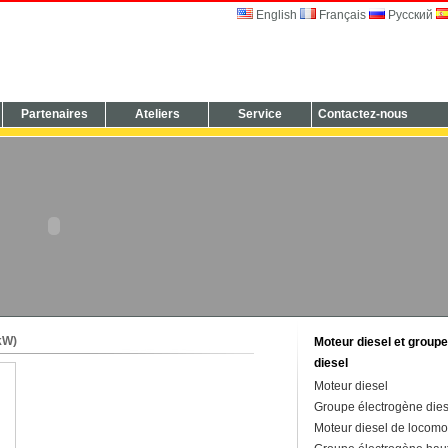
English
Français
Русский
Partenaires
Ateliers
Service
Contactez-nous
kW)
Moteur diesel et group
diesel
Moteur diesel
Groupe électrogène dies
Moteur diesel de locomo