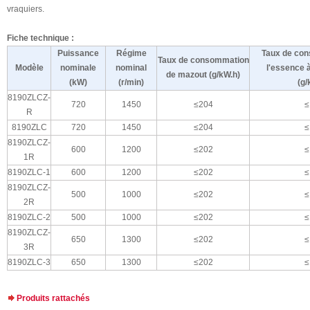
vraquiers.
Fiche technique :
Puissance
Régime
Taux de co
Taux de consommation
Modèle
nominale
nominal
l'essence
de mazout (g/kW.h)
(kW)
(r/min)
(g/
8190ZLCZ-
720
1450
≤204
≤
R
8190ZLC
720
1450
≤204
≤
8190ZLCZ-
600
1200
≤202
≤
1R
8190ZLC-1
600
1200
≤202
≤
8190ZLCZ-
500
1000
≤202
≤
2R
8190ZLC-2
500
1000
≤202
≤
8190ZLCZ-
650
1300
≤202
≤
3R
8190ZLC-3
650
1300
≤202
≤
Produits rattachés