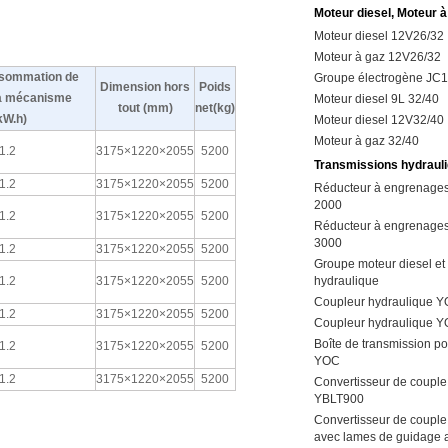
Moteur diesel, Moteur à
Moteur diesel 12V26/32
Moteur à gaz 12V26/32
nsommation de
Groupe électrogène JC
Dimension hors
Poids
 à mécanisme
Moteur diesel 9L 32/40
tout (mm)
net(kg)
kW.h)
Moteur diesel 12V32/40
Moteur à gaz 32/40
1.2
3175×1220×2055
5200
Transmissions hydraul
1.2
3175×1220×2055
5200
Réducteur à engrenages
2000
1.2
3175×1220×2055
5200
Réducteur à engrenages
3000
1.2
3175×1220×2055
5200
Groupe moteur diesel et
1.2
3175×1220×2055
5200
hydraulique
Coupleur hydraulique Y
1.2
3175×1220×2055
5200
Coupleur hydraulique 
Boîte de transmission p
1.2
3175×1220×2055
5200
YOC
1.2
3175×1220×2055
5200
Convertisseur de couple
YBLT900
Convertisseur de couple
avec lames de guidage a