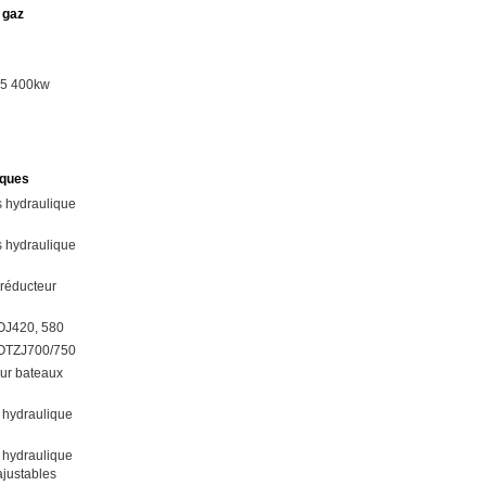
 gaz
15 400kw
iques
 hydraulique
 hydraulique
 réducteur
OJ420, 580
YOTZJ700/750
our bateaux
 hydraulique
 hydraulique
justables