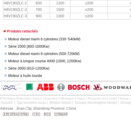
H8V190ZLC-1
830
1200
≤200
H8V190ZLC-2
700
1000
≤200
H8V190ZLC-3
900
1300
≤200
Produits rattachés
Moteur diesel marin 6 cylindres (330~540kW)
Série 2000 (800-1000Kw)
Moteur diesel marin 8 cylindres (500-720kW)
Moteur à longue course 4000 (1000, 1200Kw)
Série 3000 (810-1200Kw)
Moteur à huile lourde
ETW Depot:
États-Unis
|
France
|
Argentine
|
Allemagne
|
Japon
|
Royaume-Uni
|
Corée
|
Russie
Accueil
|
Qui sommes-nous
|
Moteur diesel
|
Groupe électrogène diesel
|
Groupe
Adresse : Jinan City, Shandong Province, China