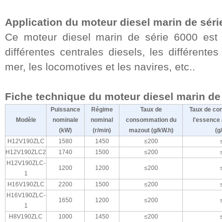
Application du moteur diesel marin de séri
Ce moteur diesel marin de série 6000 est 
différentes centrales diesels, les différente
mer, les locomotives et les navires, etc..
Fiche technique du moteur diesel marin de 
Puissance
Régime
Taux de
Taux de co
Modèle
nominale
nominal
consommation du
l'essence
(kW)
(r/min)
mazout (g/kW.h)
(g
H12V190ZLC
1580
1450
≤200
H12V190ZLC2
1740
1500
≤200
H12V190ZLC-
1200
1200
≤200
1
H16V190ZLC
2200
1500
≤200
H16V190ZLC-
1650
1200
≤200
1
H8V190ZLC
1000
1450
≤200