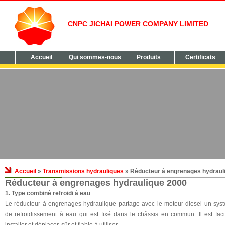
CNPC JICHAI POWER COMPANY LIMITED
Accueil
Qui sommes-nous
Produits
Certificats
Accueil
»
Transmissions hydrauliques
» Réducteur à engrenages hydraul
Réducteur à engrenages hydraulique 2000
1. Type combiné refroidi à eau
Le réducteur à engrenages hydraulique partage avec le moteur diesel un sys
de refroidissement à eau qui est fixé dans le châssis en commun. Il est faci