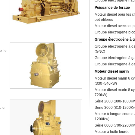
Groupe électrogène haut
Puissance de forage
Moteur diesel pour les 
pétrolifères
Moteur diesel avec coup
Groupe électrogène bic
Groupe électrogène à g
Groupe électrogène à ga
e le
(GNC)
Groupe électrogène à ga
Groupe électrogène à ga
Moteur diesel marin
Moteur diesel marin 6 cy
(330~540kW)
Moteur diesel marin 8 cy
720kW)
Série 2000 (800-1000K
t un
Série 3000 (810-1200K
Moteur à longue course 
1200Kw)
Série 6000 (700-2200K
Moteur à huile lourde