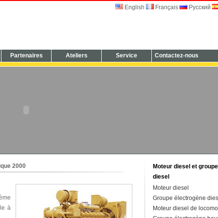
English
Français
Русский
Partenaires
Ateliers
Service
Contactez-nous
ique 2000
Moteur diesel et group
diesel
Moteur diesel
tème
Groupe électrogène dies
le à
Moteur diesel de locomo