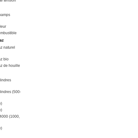
e tension
champs
leur
ombustible
az
z naturel
z bio
z de houille
lindres
lindres (500-
w)
w)
4000 (1000,
w)