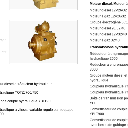
Moteur diesel, Moteur à
Moteur diesel 12V26/32
Moteur à gaz 12V26/32
Groupe électrogène JC
Moteur diesel 9L 32/40
Moteur diesel 12V32/40
amps
Moteur à gaz 32/40
Transmissions hydraul
 est
Réducteur à engrenag
hydraulique 2000
Réducteur à engrenages
3000
Groupe moteur diesel et
hydraulique
r diesel et réducteur hydraulique
Coupleur hydraulique Y
Coupleur hydraulique 
draulique YOTZJ700/750
Boîte de transmission p
ur de couple hydraulique YBLT900
YOC
Convertisseur de couple
raulique à vitesse variable régulé par soupape
00
YBLT900
Convertisseur de couple
avec lames de guidage a