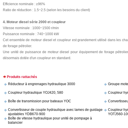
Efficience nominale : ≥96%
Ratio de réduction : 1.5~2.5 (selon les besoins du client)
4. Moteur diesel série 2000 et coupleur
Vitesse nominale : 1000~1500 r/min
Puissance nominale : 740~1000 kW
Cet ensemble de moteur diesel et coupleur est grandement utilisé dans les ch
de forage pétrolier.
Une unité de puissance de moteur diesel pour équipement de forage pétrolier
désormais dotée d'un coupleur en standard.
Produits rattachés
Réducteur à engrenages hydraulique 3000
Groupe moteu
Coupleur hydraulique YOJ420, 580
Coupleur hy
Boîte de transmission pour bateaux YOC
Convertisse
Convertisseur de couple hydraulique avec lames de guidage
Coupleur hyd
ajustables YDB670-900
YOTJ560-10
Boîte de vitesse hydraulique pour unité de pompage à
balancier