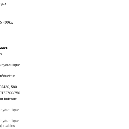
 gaz
15 400kw
iques
es
 hydraulique
 réducteur
OJ420, 580
YOTZJ700/750
our bateaux
 hydraulique
 hydraulique
justables